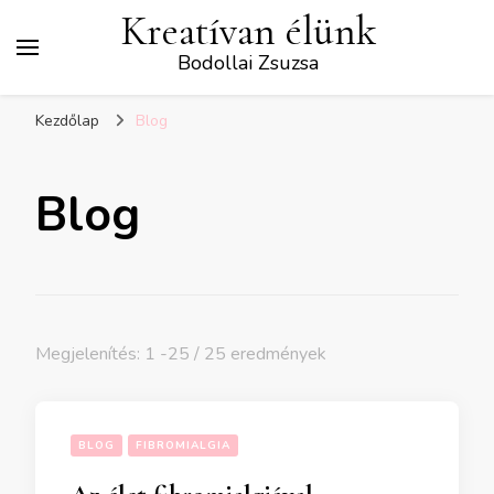
Kreatívan élünk
Bodollai Zsuzsa
Kezdőlap
Blog
Blog
Megjelenítés: 1 -25 / 25 eredmények
BLOG
FIBROMIALGIA