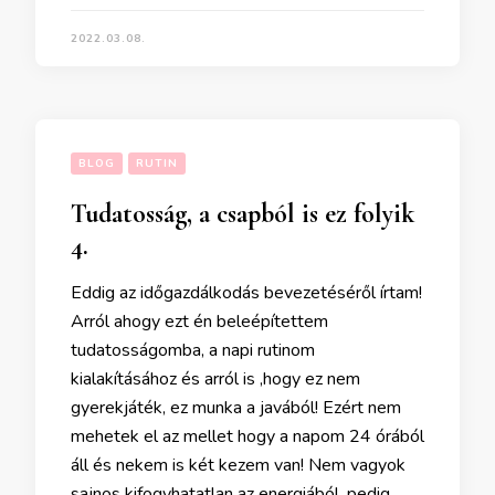
2022.03.08.
BLOG
RUTIN
Tudatosság, a csapból is ez folyik
4.
Eddig az időgazdálkodás bevezetéséről írtam!
Arról ahogy ezt én beleépítettem
tudatosságomba, a napi rutinom
kialakításához és arról is ,hogy ez nem
gyerekjáték, ez munka a javából! Ezért nem
mehetek el az mellet hogy a napom 24 órából
áll és nekem is két kezem van! Nem vagyok
sajnos kifogyhatatlan az energiából, pedig