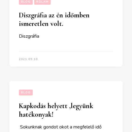
BLOG
RÓLAM
Diszgráfia az én időmben
ismeretlen volt.
Diszgráfia
2021.09.10.
BLOG
Kapkodás helyett ,legyünk
hatékonyak!
Sokunknak gondot okot a megfelelő idő