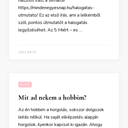
hasznos írást a témáról!
https://mindenegyesnap.hu/halogatas-
utmutato/ Ez az első írás, ami a lelkemből
szól, pontos útmutatót a halogatás
legyőzéséhet. Az 5 Miért – es …
2021.06.27.
BLOG
Mit ad nekem a hobbim?
Az én hobbim a horgolás, sokszor dolgozok
leírás nélkül. Ha saját elképzelés alapján
horgolok, ilyenkor kapcsol ki igazán. Ahogy