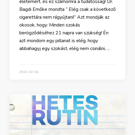
életemért, és ez számomra a tudatosság! Dr.
Bagdi Emőke mondta ” Elég csak a következő
cigarettára nem rágyújtani!” Azt mondják az
okosok, hogy: Minden szokás
berögződéséhez 21 napra van szükség! Én
azt mondom egy pillanat is elég, hogy
abbahagyj egy szokást, elég nem csinálni, …
2022.03.02.