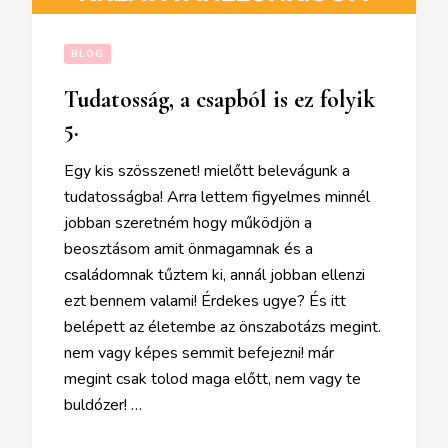
BLOG
Tudatosság, a csapból is ez folyik
5.
Egy kis szösszenet! mielőtt belevágunk a
tudatosságba! Arra lettem figyelmes minnél
jobban szeretném hogy működjön a
beosztásom amit önmagamnak és a
családomnak tűztem ki, annál jobban ellenzi
ezt bennem valami! Érdekes ugye? És itt
belépett az életembe az önszabotázs megint.
nem vagy képes semmit befejezni! már
megint csak tolod maga előtt, nem vagy te
buldózer! …