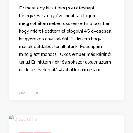
Ez most egy kicsit blog születésnapi
bejegyzés is. egy éve indult a blogom,
megpróbálom neked összeszedni 5 pontban ,
hogy miért kezdtem el blogolni 45 évesesen,
kisgyerekes anyukaként. 1.Hiszem hogy
mások példáiból tanulhatunk. Édesapám
mindig azt mondta : Okos ember más kárából
tanul! Én hittem neki és sokszor alkalmaztam
is, de az évek múlásával átfogalmaztam …
2021.09.10.