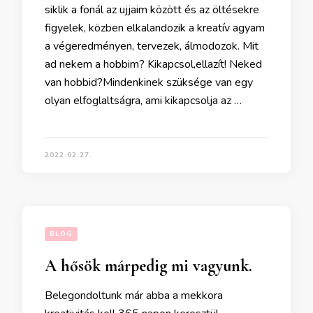
siklik a fonál az ujjaim között és az öltésekre
figyelek, közben elkalandozik a kreatív agyam
a végeredményen, tervezek, álmodozok. Mit
ad nekem a hobbim? Kikapcsol,ellazít! Neked
van hobbid?Mindenkinek szüksége van egy
olyan elfoglaltságra, ami kikapcsolja az …
2022.02.27.
BLOG
A hősök márpedig mi vagyunk.
Belegondoltunk már abba a mekkora