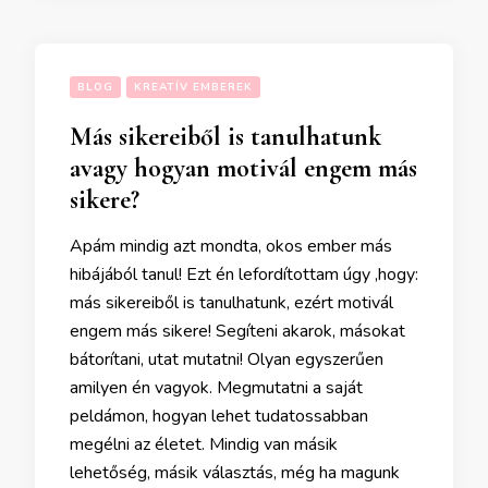
BLOG
KREATÍV EMBEREK
Más sikereiből is tanulhatunk
avagy hogyan motivál engem más
sikere?
Apám mindig azt mondta, okos ember más
hibájából tanul! Ezt én lefordítottam úgy ,hogy:
más sikereiből is tanulhatunk, ezért motivál
engem más sikere! Segíteni akarok, másokat
bátorítani, utat mutatni! Olyan egyszerűen
amilyen én vagyok. Megmutatni a saját
peldámon, hogyan lehet tudatossabban
megélni az életet. Mindig van másik
lehetőség, másik választás, még ha magunk