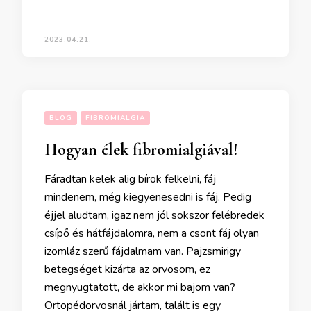
2023.04.21.
BLOG
FIBROMIALGIA
Hogyan élek fibromialgiával!
Fáradtan kelek alig bírok felkelni, fáj
mindenem, még kiegyenesedni is fáj. Pedig
éjjel aludtam, igaz nem jól sokszor felébredek
csípő és hátfájdalomra, nem a csont fáj olyan
izomláz szerű fájdalmam van. Pajzsmirigy
betegséget kizárta az orvosom, ez
megnyugtatott, de akkor mi bajom van?
Ortopédorvosnál jártam, talált is egy