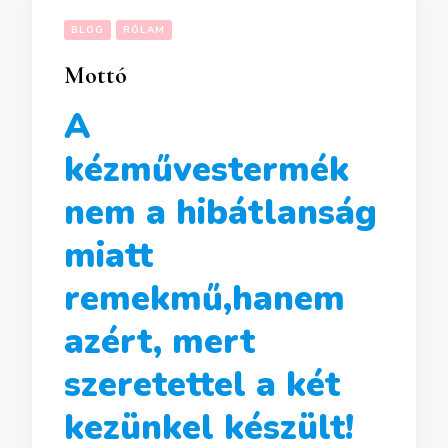
BLOG
RÓLAM
Mottó
A
kézművestermék
nem a hibátlanság
miatt
remekmű,hanem
azért, mert
szeretettel a két
kezünkel készült!