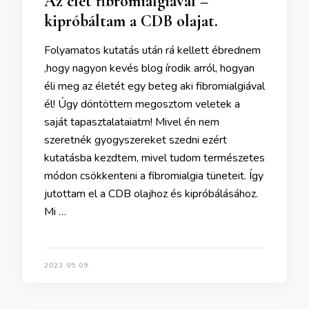
Az élet fibromialgiával –
kipróbáltam a CDB olajat.
Folyamatos kutatás után rá kellett ébrednem
,hogy nagyon kevés blog írodik arról, hogyan
éli meg az életét egy beteg aki fibromialgiával
él! Úgy döntöttem megosztom veletek a
saját tapasztalataiatm! Mivel én nem
szeretnék gyogyszereket szedni ezért
kutatásba kezdtem, mivel tudom természetes
módon csökkenteni a fibromialgia tüneteit. Így
jutottam el a CDB olajhoz és kipróbálásához.
Mi …
2023.05.09.