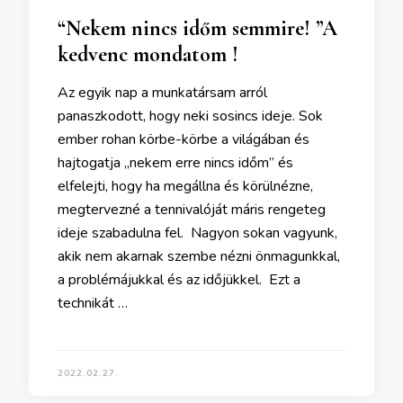
“Nekem nincs időm semmire! ”A
kedvenc mondatom !
Az egyik nap a munkatársam arról
panaszkodott, hogy neki sosincs ideje. Sok
ember rohan körbe-körbe a világában és
hajtogatja „nekem erre nincs időm” és
elfelejti, hogy ha megállna és körülnézne,
megtervezné a tennivalóját máris rengeteg
ideje szabadulna fel. Nagyon sokan vagyunk,
akik nem akarnak szembe nézni önmagunkkal,
a problémájukkal és az időjükkel. Ezt a
technikát …
2022.02.27.