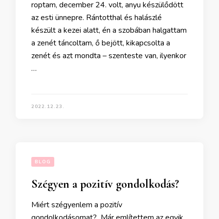
roptam, december 24. volt, anyu készülődött
az esti ünnepre. Rántotthal és halászlé
készült a kezei alatt, én a szobában halgattam
a zenét táncoltam, ő bejött, kikapcsolta a
zenét és azt mondta – szenteste van, ilyenkor
…
2022.12.23.
BLOG
Szégyen a pozitív gondolkodás?
Miért szégyenlem a pozitív
gondolkodásomat? Már említettem az egyik