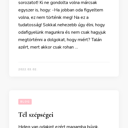
sorozatot! Ki ne gondolta volna márcsak
egyszer is, hogy: -Ha jobban oda figyeltem
volna, ez nem történik meg! Na ez a
tudatosság! Sokkal nehezebb úgy élni, hogy
odafigyelünk magunkra és nem csak hagyjuk
megtörténni a dolgokat, hogy miért? Talán
azért, mert akkor csak rohan …
2022.03.02.
BLOG
Tél szépségei
Hideg van odakint ezért magamba bújok,