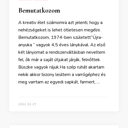
Bemutatkozom
A kreativ élet számomra azt jelenti, hogy a
nehézségeket is lehet ötletesen megélni.
Bemutatkozom, 1974-ben született“Újra-
anyuka “ vagyok 4,5 éves lánykával. Az első
két lányomat a rendszerváltásban neveltem
fel, ők már a saját útjukat járják, felnőttek.
Büszke vagyok rájuk.Ha szép ruhát akartam
nekik akkor bizony leültem a varrógéphez és
meg varrtam az egyedi sapkát, farmert, …
2022.02.27.