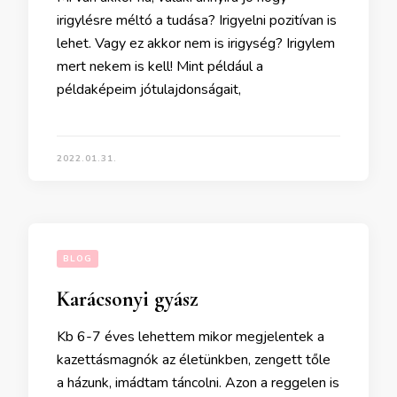
irigylésre méltó a tudása? Irigyelni pozitívan is
lehet. Vagy ez akkor nem is irigység? Irigylem
mert nekem is kell! Mint például a
példaképeim jótulajdonságait,
2022.01.31.
BLOG
Karácsonyi gyász
Kb 6-7 éves lehettem mikor megjelentek a
kazettásmagnók az életünkben, zengett tőle
a házunk, imádtam táncolni. Azon a reggelen is