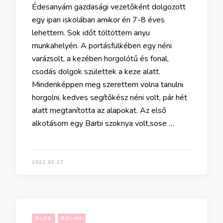
Édesanyám gazdasági vezetőként dolgozott
egy ipari iskolában amikor én 7-8 éves
lehettem. Sok időt töltöttem anyu
munkahelyén. A portásfülkében egy néni
varázsolt, a kezében horgolótű és fonal,
csodás dolgok születtek a keze alatt.
Mindenképpen meg szerettem volna tanulni
horgolni, kedves segítőkész néni volt, pár hét
alatt megtanította az alapokat. Az első
alkotásom egy Barbi szoknya volt,sose …
2022.02.27.
BLOG
RÓLAM