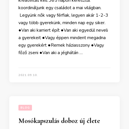
kreativitás kell 365 napon keresztül
koordináljunk egy családot a mai világban.
Legyünk nők vagy férfiak, legyen akár 1-2-3
vagy több gyerekünk, minden nap egy siker.
●Van aki karriert épít ●Van aki egyedül neveli
a gyerekeit ●Vagy éppen mindent megadna
egy gyerekért ●Remek háziasszony ●Vagy
főző zseni ●Van aki a jéghátán …
2021.09.10.
BLOG
Mosókapszulás doboz új élete