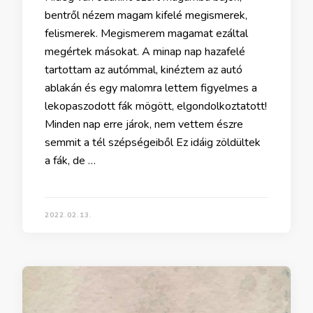
bentről nézem magam kifelé megismerek,
felismerek. Megismerem magamat ezáltal
megértek másokat. A minap nap hazafelé
tartottam az autómmal, kinéztem az autó
ablakán és egy malomra lettem figyelmes a
lekopaszodott fák mögött, elgondolkoztatott!
Minden nap erre járok, nem vettem észre
semmit a tél szépségeiből Ez idáig zöldültek
a fák, de …
2022.02.13.