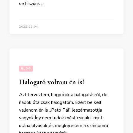
se hiszünk …
2022.06.04.
BLOG
Halogató voltam én is!
Azt terveztem, hogy írok a halogatásról, de
napok óta csak halogatom. Ezért be kell
vallanom én is „Pató Pál” leszármazottja
vagyok.Így nem tudok mást csinálni, mint
utána olvasok és megkeresem a számomra