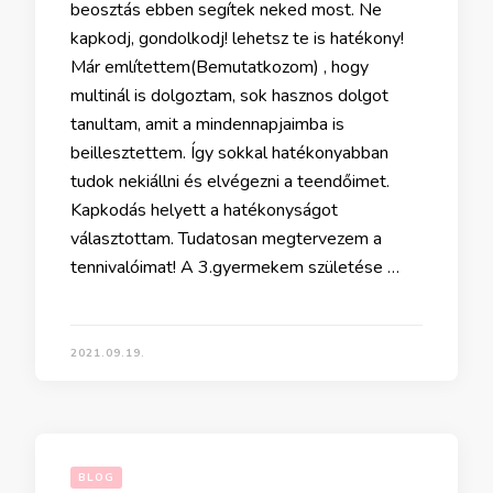
beosztás ebben segítek neked most. Ne
kapkodj, gondolkodj! lehetsz te is hatékony!
Már említettem(Bemutatkozom) , hogy
multinál is dolgoztam, sok hasznos dolgot
tanultam, amit a mindennapjaimba is
beillesztettem. Így sokkal hatékonyabban
tudok nekiállni és elvégezni a teendőimet.
Kapkodás helyett a hatékonyságot
választottam. Tudatosan megtervezem a
tennivalóimat! A 3.gyermekem születése …
2021.09.19.
BLOG