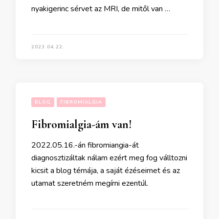
nyakigerinc sérvet az MRI, de mitől van …
2023.04.22.
BLOG
FIBROMIALGIA
Fibromialgia-ám van!
2022.05.16.-án fibromiangia-át
diagnosztizáltak nálam ezért meg fog válltozni
kicsit a blog témája, a saját ézéseimet és az
utamat szeretném megírni ezentúl.