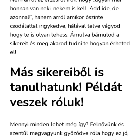
honnan van neki, nekem is kell. Add ide, de
azonnal!”, hanem arról amikor őszinte
csodálattal irigykedve, hálával telve vágyod
hogy te is olyan lehess. Ámulva bámulod a
sikereit és meg akarod tudni te hogyan érheted
el!
Más sikereiből is
tanulhatunk! Példát
veszek róluk!
Mennyi minden lehet még így? Felnővünk és
szentűl megvagyunk győződve róla hogy ez jó,