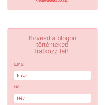
kreativanelunk.com
Kövesd a blogon
történteket!
Iratkozz fel!
Email
Név