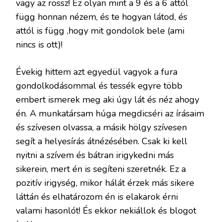
vagy az rossz! Ez olyan mint a 9 és a 6 attól
függ honnan nézem, és te hogyan látod, és
attól is függ ,hogy mit gondolok bele (ami
nincs is ott)!
Évekig hittem azt egyedül vagyok a fura
gondolkodásommal és tessék egyre több
embert ismerek meg aki úgy lát és néz ahogy
én. A munkatársam húga megdicséri az írásaim
és szívesen olvassa, a másik hölgy szívesen
segít a helyesírás átnézésében. Csak ki kell
nyitni a szívem és bátran irigykedni más
sikerein, mert én is segíteni szeretnék. Ez a
pozitív irigység, mikor hálát érzek más sikere
láttán és elhatározom én is elakarok érni
valami hasonlót! És ekkor nekiállok és blogot