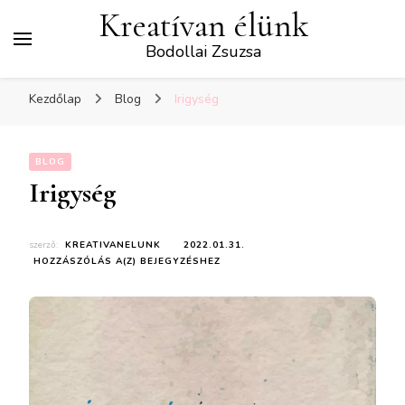
Kreatívan élünk
Bodollai Zsuzsa
Kezdőlap
Blog
Irigység
BLOG
Irigység
szerző:
KREATIVANELUNK
2022.01.31.
IRIGYSÉG
HOZZÁSZÓLÁS A(Z)
BEJEGYZÉSHEZ