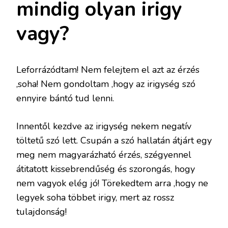
mindig olyan irigy
vagy?
Leforrázódtam! Nem felejtem el azt az érzés
,soha! Nem gondoltam ,hogy az irigység szó
ennyire bántó tud lenni.
Innentől kezdve az irigység nekem negatív
töltetű szó lett. Csupán a szó hallatán átjárt egy
meg nem magyarázható érzés, szégyennel
átitatott kissebrendűség és szorongás, hogy
nem vagyok elég jó! Törekedtem arra ,hogy ne
legyek soha többet irigy, mert az rossz
tulajdonság!