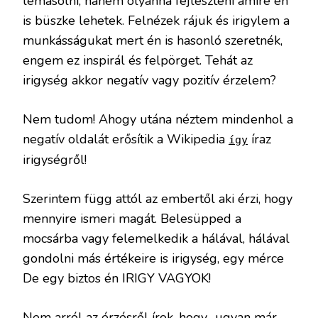
lemásolni, hanem olyanná fejleszteni amire én
is büszke lehetek. Felnézek rájuk és irigylem a
munkásságukat mert én is hasonló szeretnék,
engem ez inspirál és felpörget. Tehát az
irigység akkor negatív vagy pozitív érzelem?
Nem tudom! Ahogy utána néztem mindenhol a
negatív oldalát erősítik a Wikipedia
íraz
így
irigységről!
Szerintem függ attól az embertől aki érzi, hogy
mennyire ismeri magát. Belesüpped a
mocsárba vagy felemelkedik a hálával, hálával
gondolni más értékeire is irigység, egy mérce
De egy biztos én IRIGY VAGYOK!
Nem arról az érzésről írok, hogy „ugyan már