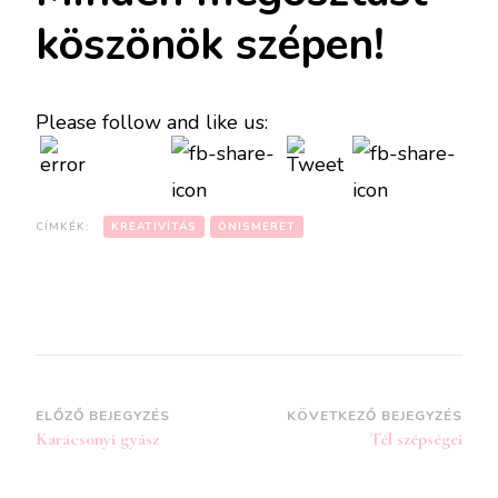
köszönök szépen!
Please follow and like us:
CÍMKÉK:
KREATIVÍTÁS
ÖNISMERET
Bejegyzések
ELŐZŐ BEJEGYZÉS
KÖVETKEZŐ BEJEGYZÉS
Karácsonyi gyász
Tél szépségei
navigációja