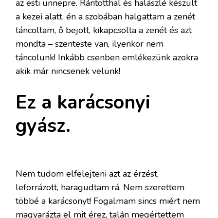
az esti ünnepre. Rántotthal és halászlé készült
a kezei alatt, én a szobában halgattam a zenét
táncoltam, ő bejött, kikapcsolta a zenét és azt
mondta – szenteste van, ilyenkor nem
táncolunk! Inkább csenben emlékezünk azokra
akik már nincsenek velünk!
Ez a karácsonyi
gyász.
Nem tudom elfelejteni azt az érzést,
leforrázott, haragudtam rá. Nem szerettem
többé a karácsonyt! Fogalmam sincs miért nem
magyarázta el mit érez, talán megértettem