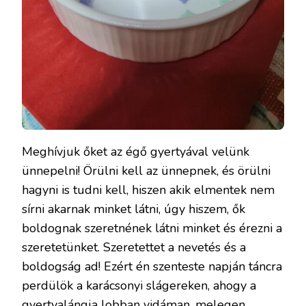
Meghívjuk őket az égő gyertyával velünk
ünnepelni! Örülni kell az ünnepnek, és örülni
hagyni is tudni kell, hiszen akik elmentek nem
sírni akarnak minket látni, úgy hiszem, ők
boldognak szeretnének látni minket és érezni a
szeretetünket. Szeretettet a nevetés és a
boldogság ad! Ezért én szenteste napján táncra
perdülök a karácsonyi slágereken, ahogy a
gyertyalángja lobban vidáman, melegen,