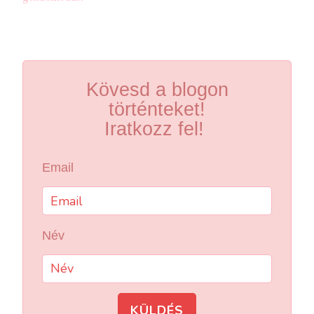
Kövesd a blogon
történteket!
Iratkozz fel!
Email
Név
KÜLDÉS