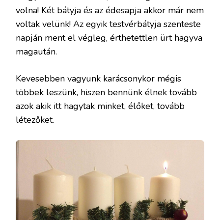
volna! Két bátyja és az édesapja akkor már nem
voltak velünk! Az egyik testvérbátyja szenteste
napján ment el végleg, érthetettlen ürt hagyva
magaután.
Kevesebben vagyunk karácsonykor mégis
többek leszünk, hiszen bennünk élnek tovább
azok akik itt hagytak minket, élőket, tovább
létezőket.