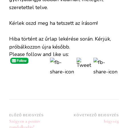
szeretettel telve.
Kérlek oszd meg ha tetszett az írásom!
Hiba történt az űrlap lekérése során. Kérjük,
próbálkozzon újra később.
Please follow and like us:
Bejegyzések
ELŐZŐ BEJEGYZÉS
KÖVETKEZŐ BEJEGYZÉS
Szégyen a pozitív
Irigység
navigációja
gondolkodás?