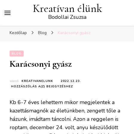
Kreatívan élünk
Bodollai Zsuzsa
Kezdőlap
Blog
Karácsonyi gyász
BLOG
Karácsonyi gyász
szerző:
KREATIVANELUNK
2022.12.23.
KARÁCSONYI
HOZZÁSZÓLÁS A(Z)
BEJEGYZÉSHEZ
GYÁSZ
Kb 6-7 éves lehettem mikor megjelentek a
kazettásmagnók az életünkben, zengett tőle a
házunk, imádtam táncolni. Azon a reggelen is
roptam, december 24. volt, anyu készülődött