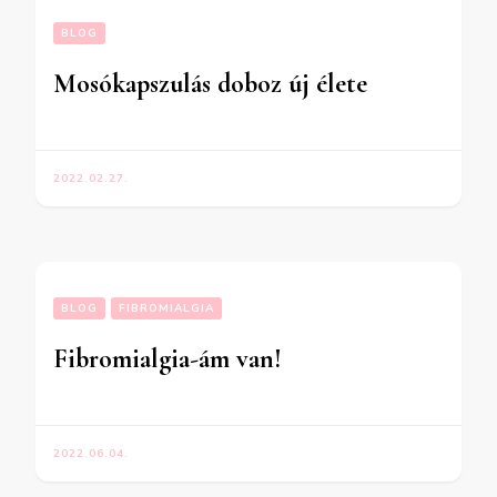
BLOG
Mosókapszulás doboz új élete
2022.02.27.
BLOG
FIBROMIALGIA
Fibromialgia-ám van!
2022.06.04.