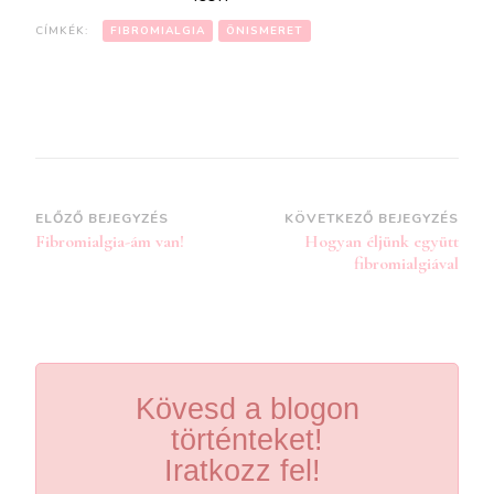
CÍMKÉK:
FIBROMIALGIA
ÖNISMERET
Bejegyzések
ELŐZŐ BEJEGYZÉS
KÖVETKEZŐ BEJEGYZÉS
Fibromialgia-ám van!
Hogyan éljünk együtt
navigációja
fibromialgiával
Kövesd a blogon
történteket!
Iratkozz fel!