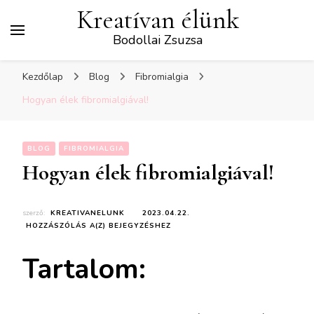
Kreatívan élünk
Bodollai Zsuzsa
Kezdőlap
Blog
Fibromialgia
Hogyan élek fibromialgiával!
BLOG
FIBROMIALGIA
Hogyan élek fibromialgiával!
szerző:
KREATIVANELUNK
2023.04.22.
HOGYAN
HOZZÁSZÓLÁS A(Z)
BEJEGYZÉSHEZ
ÉLEK
FIBROMIALGIÁVAL!
Tartalom: