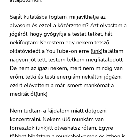
állapotomon.
Saját kutatásba fogtam, mi javíthatja az
alvásom és ezzel a közérzetem? Azt olvastam a
jógáról, hogy gyógyítja a testet lelket, hát
nekifogtam! Kerestem egy nekem tetsző
oktatóvideót a YouTube-on erre (
link
)találtam
nagyon jót tett, testem lelkem megfiatalodott.
De nem az igazi nekem, mert nem mindig van
erőm, lelki és testi energiám nekiállni jógázni,
ezért elővettem a már ismert mankómat a
meditációt(
link
)
Nem tudtam a fájdalom miatt dolgozni,
koncentrálni. Nekem ülő munkám van
forrasztok (
link
)itt olvashatsz rólam. Egyre
többet hibáztam a munkahelyemen és itthon is,