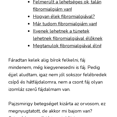
Felmerült a lehetséges ok, talán
fibromialgiám van!
Hogyan élek fibromialgiával?
Már tudom fibromialgiám van!
Ilyenek lehetnek a tünetek
lehetnek fibromialgiával élőknek
Megtanulok fibromialgiával élni!
Fáradtan kelek alig bírok felkelni, fáj
mindenem, még kiegyenesedni is fáj. Pedig
éjjel aludtam, igaz nem jól sokszor felébredek
csípő és hátfájdalomra, nem a csont fáj olyan
izomláz szerű fájdalmam van.
Pajzsmirigy betegséget kizárta az orvosom, ez
megnyugtatott, de akkor mi bajom van?