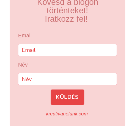
Kövesd a blogon
történteket!
Iratkozz fel!
Email
Név
KÜLDÉS
kreativanelunk.com