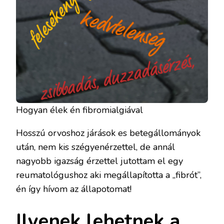
Hogyan élek én fibromialgiával
Hosszú orvoshoz járások es betegállományok
után, nem kis szégyenérzettel, de annál
nagyobb igazság érzettel jutottam el egy
reumatológushoz aki megállapította a „fibrót”,
én így hívom az állapotomat!
Ilyenek lehetnek a