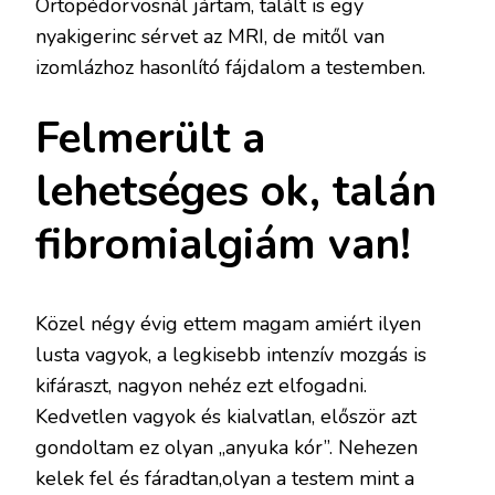
Ortopédorvosnál jártam, talált is egy
nyakigerinc sérvet az MRI, de mitől van
izomlázhoz hasonlító fájdalom a testemben.
Felmerült a
lehetséges ok, talán
fibromialgiám van!
Közel négy évig ettem magam amiért ilyen
lusta vagyok, a legkisebb intenzív mozgás is
kifáraszt, nagyon nehéz ezt elfogadni.
Kedvetlen vagyok és kialvatlan, először azt
gondoltam ez olyan „anyuka kór”. Nehezen
kelek fel és fáradtan,olyan a testem mint a