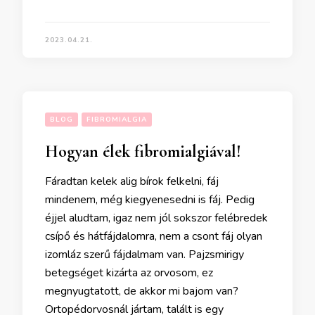
2023.04.21.
BLOG
FIBROMIALGIA
Hogyan élek fibromialgiával!
Fáradtan kelek alig bírok felkelni, fáj
mindenem, még kiegyenesedni is fáj. Pedig
éjjel aludtam, igaz nem jól sokszor felébredek
csípő és hátfájdalomra, nem a csont fáj olyan
izomláz szerű fájdalmam van. Pajzsmirigy
betegséget kizárta az orvosom, ez
megnyugtatott, de akkor mi bajom van?
Ortopédorvosnál jártam, talált is egy