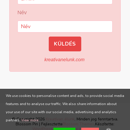
Név
KÜLDÉS
kreativanelunk.com
We use cookies to personalise content and ads, to provide social media
features and to analyse our traffic. We also share information about
your use of our site with our social media, advertising and analytics
© Copyright 2026
Kreatívan élünk
. Minden jog fenntartva.
partners.
View more
Blossom Pin | Fejlesztette
Blossom Themes
.Készítette:
WordPress
.
Adatvédelmi irányelvek