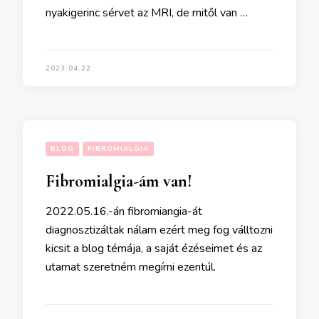
nyakigerinc sérvet az MRI, de mitől van …
2023.04.22.
BLOG
FIBROMIALGIA
Fibromialgia-ám van!
2022.05.16.-án fibromiangia-át
diagnosztizáltak nálam ezért meg fog válltozni
kicsit a blog témája, a saját ézéseimet és az
utamat szeretném megírni ezentúl.