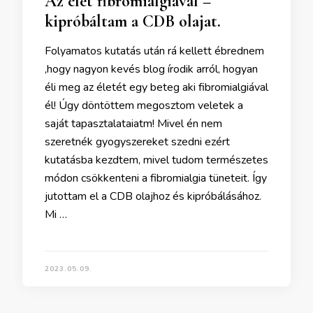
Az élet fibromialgiával –
kipróbáltam a CDB olajat.
Folyamatos kutatás után rá kellett ébrednem
,hogy nagyon kevés blog írodik arról, hogyan
éli meg az életét egy beteg aki fibromialgiával
él! Úgy döntöttem megosztom veletek a
saját tapasztalataiatm! Mivel én nem
szeretnék gyogyszereket szedni ezért
kutatásba kezdtem, mivel tudom természetes
módon csökkenteni a fibromialgia tüneteit. Így
jutottam el a CDB olajhoz és kipróbálásához.
Mi …
2023.05.09.