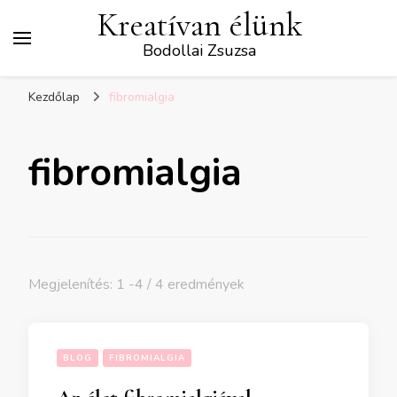
Kreatívan élünk
Bodollai Zsuzsa
Kezdőlap
fibromialgia
fibromialgia
Megjelenítés: 1 -4 / 4 eredmények
BLOG
FIBROMIALGIA