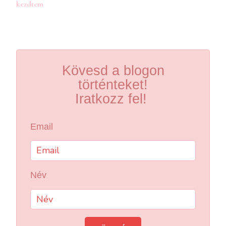
navigációja
kezdtem
Kövesd a blogon
történteket!
Iratkozz fel!
Email
Név