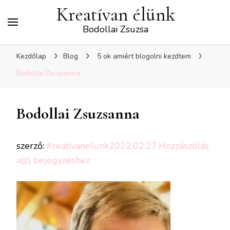
Kreatívan élünk
Bodollai Zsuzsa
Kezdőlap
Blog
5 ok amiért blogolni kezdtem
Bodollai Zsuzsanna
Bodollai Zsuzsanna
szerző:
Kreativanelunk
2022.02.27.
Hozzászólás
Bodollai
a(z)
bejegyzéshez
Zsuzsanna