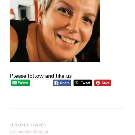
Please follow and like us:
Bejegyzések
ELŐZŐ BEJEGYZÉS
5 ok amiért blogolni