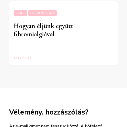
BLOG
FIBROMIALGIA
Hogyan éljünk együtt
fibromialgiával
2023.04.21.
Vélemény, hozzászólás?
Az e-mail címet nem tesszük közzé.
A kötelező