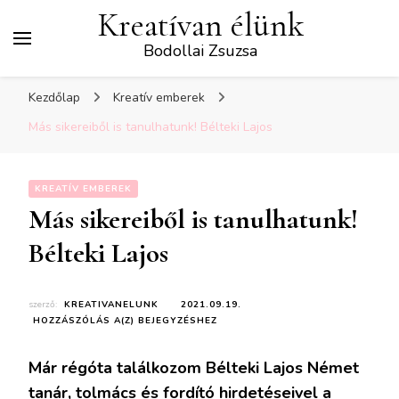
Kreatívan élünk
Bodollai Zsuzsa
Kezdőlap
Kreatív emberek
Más sikereiből is tanulhatunk! Bélteki Lajos
KREATÍV EMBEREK
Más sikereiből is tanulhatunk!
Bélteki Lajos
szerző:
KREATIVANELUNK
2021.09.19.
MÁS
HOZZÁSZÓLÁS A(Z)
BEJEGYZÉSHEZ
SIKEREIBŐL
IS
Már régóta találkozom Bélteki Lajos Német
TANULHATUNK!
BÉLTEKI
tanár, tolmács és fordító hirdetéseivel a