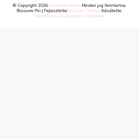
© Copyright 2026
Kreatívan élünk
. Minden jog fenntartva.
Blossom Pin | Fejlesztette
Blossom Themes
.Készítette:
WordPress
.
Adatvédelmi irányelvek