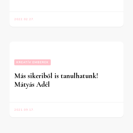
2022.02.27.
KREATÍV EMBEREK
Más sikeriből is tanulhatunk!
Mátyás Adél
2021.09.17.