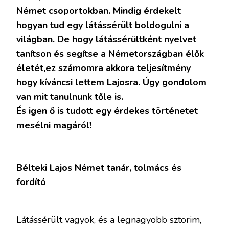
LAJOS
Német csoportokban. Mindig érdekelt
hogyan tud egy látássérült boldogulni a
világban. De hogy látássérültként nyelvet
tanítson és segítse a Németországban élők
életét,ez számomra akkora teljesítmény
hogy kíváncsi lettem Lajosra. Úgy gondolom
van mit tanulnunk tőle is.
És igen ő is tudott egy érdekes történetet
mesélni magáról!
Bélteki Lajos Német tanár, tolmács és
fordító
Látássérült vagyok, és a legnagyobb sztorim,