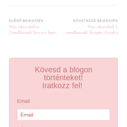
Bejegyzések
ELŐZŐ BEJEGYZÉS
KÖVETKEZŐ BEJEGYZÉS
Más sikereiből is
Más sikereiből is
navigációja
Tanulhatunk! kovács Imre
tanulhatunk! Kaspár Orsolya
Kövesd a blogon
történteket!
Iratkozz fel!
Email