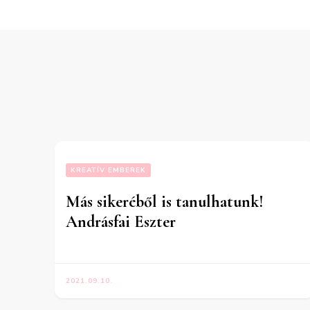
KREATÍV EMBEREK
Más sikeréből is tanulhatunk!
Andrásfai Eszter
2021.09.10.