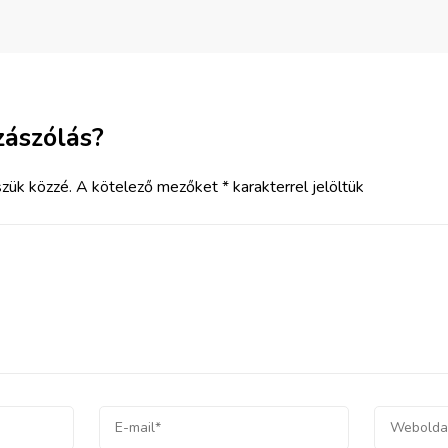
zászólás?
zük közzé.
A kötelező mezőket
*
karakterrel jelöltük