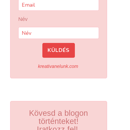
Név
KÜLDÉS
kreativanelunk.com
Kövesd a blogon
történteket!
Iratkozz fel!