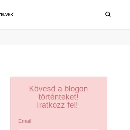
YELVEK
Kövesd a blogon
történteket!
Iratkozz fel!
Email