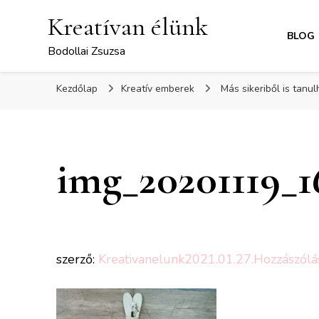
Kreatívan élünk
BLOG
Bodollai Zsuzsa
Kezdőlap
Kreatív emberek
Más sikeriből is tanu
img_20201119_
szerző:
Kreativanelunk
2021.01.27.
Hozzászólá