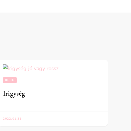
BLOG
Irigység
2022.01.31.