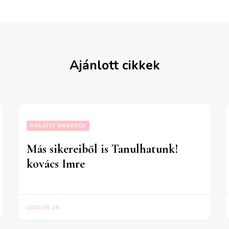
Ajánlott cikkek
KREATÍV EMBEREK
Más sikereiből is Tanulhatunk!
kovács Imre
2020.08.26.