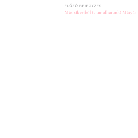
Bejegyzések
ELŐZŐ BEJEGYZÉS
Más sikeriből is tanulhatunk! Mátyás
navigációja