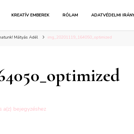
KREATÍV EMBEREK
RÓLAM
ADATVÉDELMI IRÁN
lhatunk! Mátyás Adél
img_20201119_164050_optimized
164050_optimized
img_20201119_164050_optimized
s a(z)
bejegyzéshez