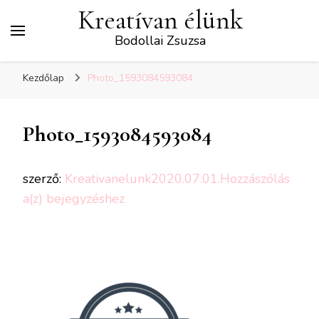
Kreatívan élünk
Bodollai Zsuzsa
Kezdőlap
Photo_1593084593084
Photo_1593084593084
szerző:
Kreativanelunk
2020.07.01.
Hozzászólás
Photo_1593084593084
a(z)
bejegyzéshez