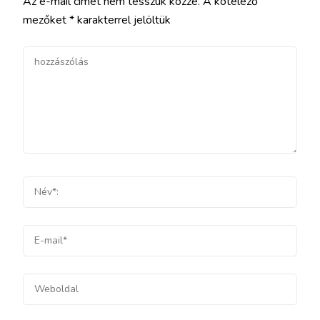
Az e-mail címet nem tesszük közzé.
A kötelező
mezőket
*
karakterrel jelöltük