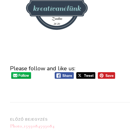
Please follow and like us:
Bejegyzések
ELŐZŐ BEJEGYZÉS
Photo_1593084593084
navigációja