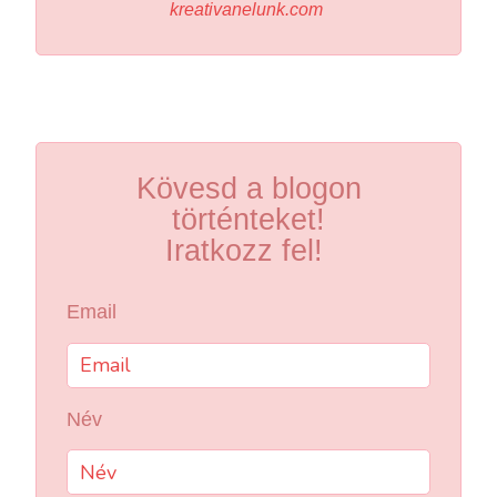
kreativanelunk.com
Kövesd a blogon
történteket!
Iratkozz fel!
Email
Név