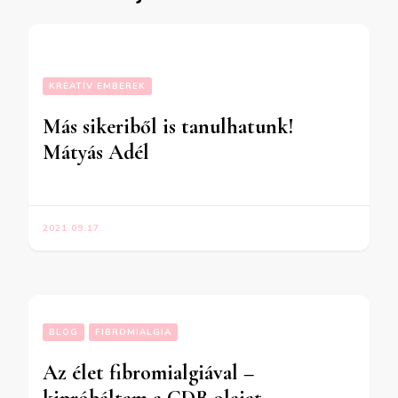
KREATÍV EMBEREK
Más sikeriből is tanulhatunk!
Mátyás Adél
2021.09.17.
BLOG
FIBROMIALGIA
Az élet fibromialgiával –