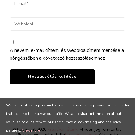
A nevem, e-mail címem, és weboldalcímem mentése a
böngészőben a következő hozzászólásomhoz.
We use cookies to personalise content and ads, to provide social media
features and to analyse our traffic. We also share information about
your use of our site with our social media, advertising and analytics
© Copyright 2026
Kreatívan élünk
. Minden jog fenntartva.
partners.
View more
Blossom Pin | Fejlesztette
Blossom Themes
.Készítette: