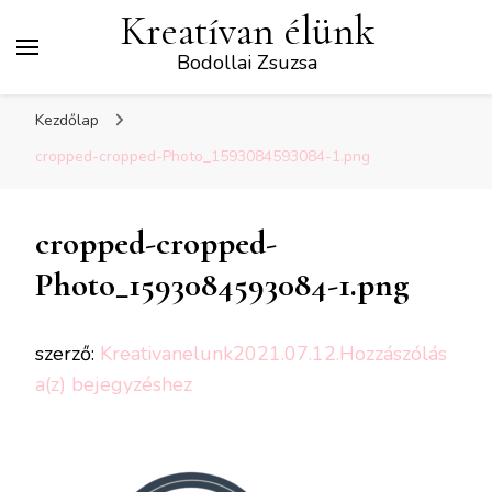
Kreatívan élünk
Bodollai Zsuzsa
Kezdőlap
cropped-cropped-Photo_1593084593084-1.png
cropped-cropped-
Photo_1593084593084-1.png
szerző:
Kreativanelunk
2021.07.12.
Hozzászólás
cropped-
a(z)
bejegyzéshez
cropped-
Photo_1593084593084-
1.png