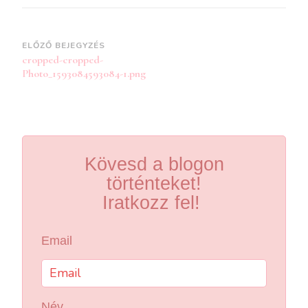
Bejegyzések
ELŐZŐ BEJEGYZÉS
cropped-cropped-
navigációja
Photo_1593084593084-1.png
Kövesd a blogon
történteket!
Iratkozz fel!
Email
Név