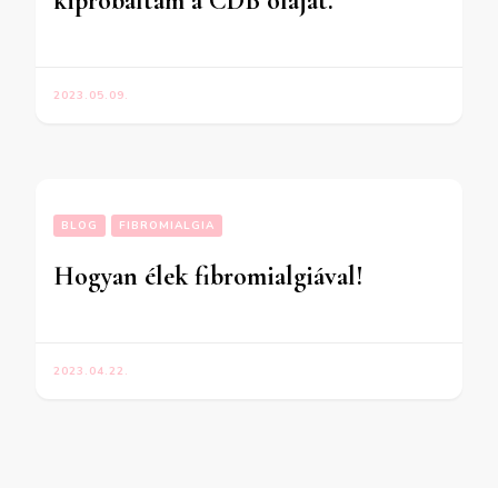
kipróbáltam a CDB olajat.
2023.05.09.
BLOG
FIBROMIALGIA
Hogyan élek fibromialgiával!
2023.04.22.