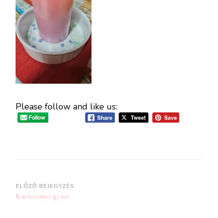
Please follow and like us:
Bejegyzések
ELŐZŐ BEJEGYZÉS
Karácsonyi gyász
navigációja