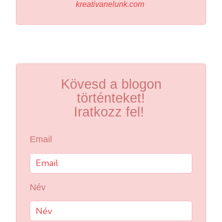
kreativanelunk.com
Kövesd a blogon
történteket!
Iratkozz fel!
Email
Név