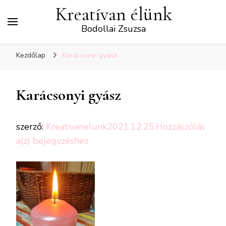
Kreatívan élünk
Bodollai Zsuzsa
Kezdőlap
Karácsonyi gyász
Karácsonyi gyász
szerző:
Kreativanelunk
2021.12.25.
Hozzászólás
Karácsonyi
a(z)
bejegyzéshez
gyász