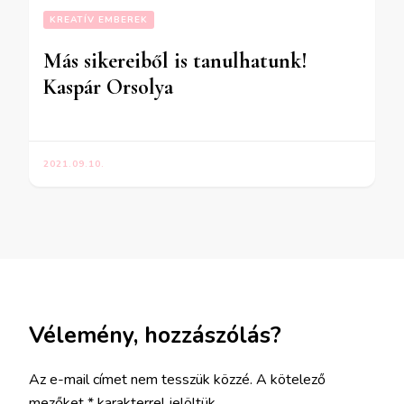
KREATÍV EMBEREK
Más sikereiből is tanulhatunk!
Kaspár Orsolya
2021.09.10.
Vélemény, hozzászólás?
Az e-mail címet nem tesszük közzé.
A kötelező
mezőket
*
karakterrel jelöltük