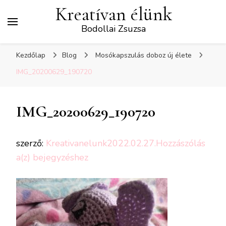
Kreatívan élünk
Bodollai Zsuzsa
Kezdőlap
Blog
Mosókapszulás doboz új élete
IMG_20200629_190720
IMG_20200629_190720
szerző:
Kreativanelunk
2022.02.27.
Hozzászólás
IMG_20200629_190720
a(z)
bejegyzéshez