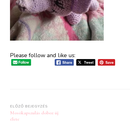
Please follow and like us:
Bejegyzések
ELŐZŐ BEJEGYZÉS
Mosókapszulás doboz új
navigációja
élete