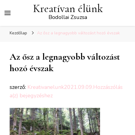
Kreatívan élünk
Bodollai Zsuzsa
Kezdőlap
Az ősz a legnagyobb változást hozó évszak
Az ősz a legnagyobb változást
hozó évszak
szerző:
Kreativanelunk
2021.09.09.
Hozzászólás
Az
a(z)
bejegyzéshez
ősz
a
legnagyobb
változást