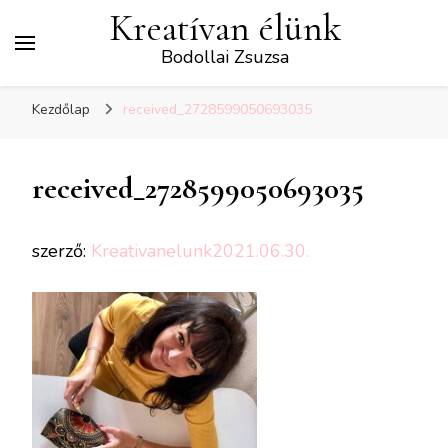
Kreatívan élünk
Bodollai Zsuzsa
Kezdőlap
received_2728599050693035
received_2728599050693035
szerző:
Kreativanelunk
2021.06.30.