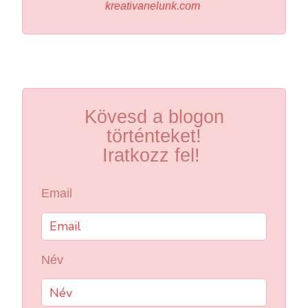
kreativanelunk.com
Kövesd a blogon
történteket!
Iratkozz fel!
Email
Név