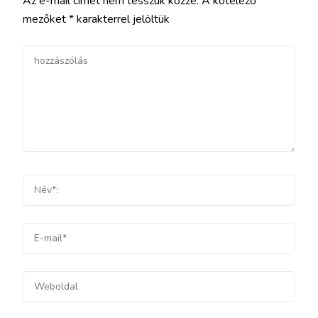
Az e-mail címet nem tesszük közzé.
A kötelező
mezőket
*
karakterrel jelöltük