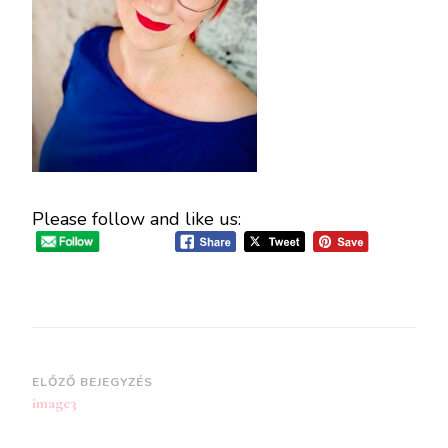
Please follow and like us:
Bejegyzések
ELŐZŐ BEJEGYZÉS
image3
navigációja