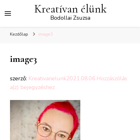
Kreatívan élünk
Bodollai Zsuzsa
Kezdőlap
image3
image3
szerző:
Kreativanelunk
2021.08.06.
Hozzászólás
image3
a(z)
bejegyzéshez