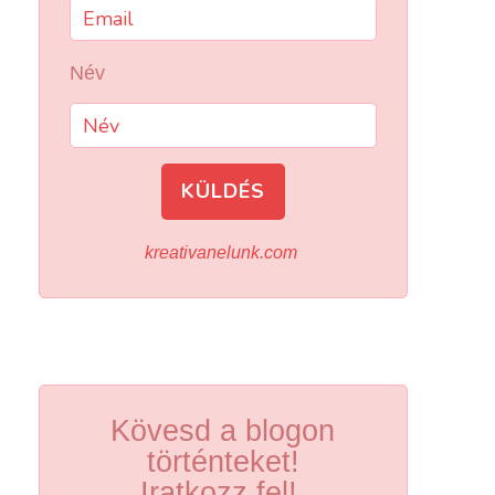
Név
KÜLDÉS
kreativanelunk.com
Kövesd a blogon
történteket!
Iratkozz fel!