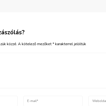
zászólás?
zük közzé.
A kötelező mezőket
*
karakterrel jelöltük