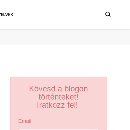
YELVEK
Kövesd a blogon
történteket!
Iratkozz fel!
Email