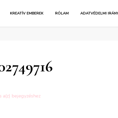
KREATÍV EMBEREK
RÓLAM
ADATVÉDELMI IRÁN
02749716
FB_IMG_1601402749716
s a(z)
bejegyzéshez