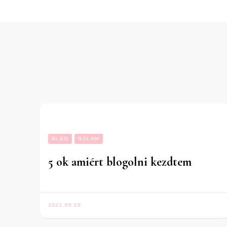
BLOG
RÓLAM
5 ok amiért blogolni kezdtem
2021.09.10.