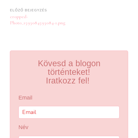
Bejegyzések
ELŐZŐ BEJEGYZÉS
cropped-
navigációja
Photo_1593084593084-1.png
Kövesd a blogon
történteket!
Iratkozz fel!
Email
Név