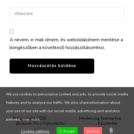
A nevem, e-mail címem, és weboldalcímem mentése a
böngészőben a következő hozzászólásomhoz.
We use cookies to personalise content and ads, to provide social media
features and to analyse our traffic. We also share information about
your use of our site with our social media, advertising and analytics
© Copyright 2026
Kreatívan élünk
. Minden jog fenntartva.
partners.
View more
Blossom Pin | Fejlesztette
Blossom Themes
.Készítette:
WordPress
.
Adatvédelmi irányelvek
Cookies settings
Accept
Decline