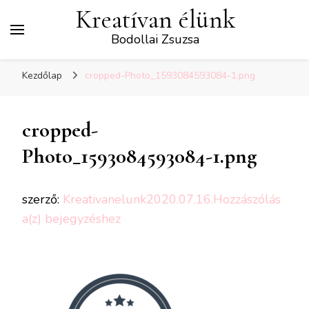
Kreatívan élünk
Bodollai Zsuzsa
Kezdőlap
cropped-Photo_1593084593084-1.png
cropped-
Photo_1593084593084-1.png
szerző:
Kreativanelunk
2020.07.16.
Hozzászólás
cropped-
a(z)
bejegyzéshez
Photo_1593084593084-
1.png