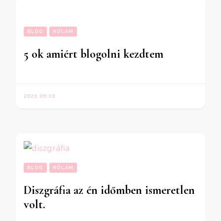
BLOG
RÓLAM
5 ok amiért blogolni kezdtem
2021.09.10.
BLOG
RÓLAM
Diszgráfia az én időmben ismeretlen
volt.